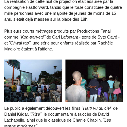
La réalisation de cette nuit de projection était assurée par la
compagnie
Fastforward
, tandis que le foule constituée de quatre
mille personnes avec une majorité de jeunes de moins de 15
ans, s'était déjà massée sur la place dès 18h.
Plusieurs courts métrages produits par Productions Fanal
comme
"Kon-traryété"
de Carl Lafontant - texte de Syto Cavé -
et
"Chwal rap"
, une série pour enfants réalisée par Rachèle
Magloire étaient à l’affiche.
Le public a également découvert les films
"Haïtï vu du ciel"
de
Daniel Kédar,
"Rize"
, le documentaire à succès de David
Lachapelle, ainsi que le classique de Charlie Chaplin,
"Les
temps modernes"
.