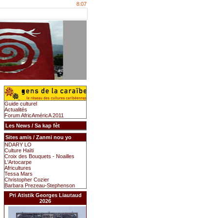
8:07
Guide culturel
Actualités
Forum AfricAméricA 2011
Les News / Sa kap fèt
Sites amis / Zanmi nou yo
NDARY LO
Culture Haïti
Croix des Bouquets - Noailles
L'Artocarpe
Africultures
Tessa Mars
Christopher Cozier
Barbara Prezeau-Stephenson
Pri Atistik Georges Liautaud
2026