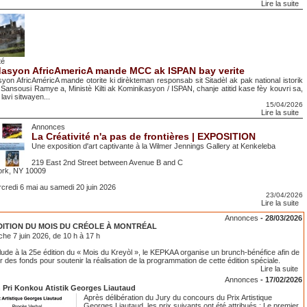
Lire la suite
té
asyon AfricAmericA mande MCC ak ISPAN bay verite
yon AfricAméricA mande otorite ki dirèkteman responsab sit Sitadèl ak pak national istorik
 Sansousi Ramye a, Ministè Kilti ak Kominikasyon / ISPAN, chanje atitid kase fèy kouvri sa,
 lavi sitwayen...
15/04/2026
Lire la suite
Annonces
La Créativité n'a pas de frontières | EXPOSITION
Une exposition d'art captivante à la Wilmer Jennings Gallery at Kenkeleba
219 East 2nd Street between Avenue B and C
rk, NY 10009
credi 6 mai au samedi 20 juin 2026
23/04/2026
Lire la suite
Annonces
-
28/03/2026
DITION DU MOIS DU CRÉOLE À MONTRÉAL
he 7 juin 2026, de 10 h à 17 h
lude à la 25e édition du « Mois du Kreyòl », le KEPKAA organise un brunch-bénéfice afin de
r des fonds pour soutenir la réalisation de la programmation de cette édition spéciale.
Lire la suite
Annonces
-
17/02/2026
 Pri Konkou Atistik Georges Liautaud
Après délibération du Jury du concours du Prix Artistique
Georges Liautaud, les prix suivants ont été attribués : Le premier