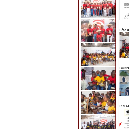
Fête d
BONN
PRI A