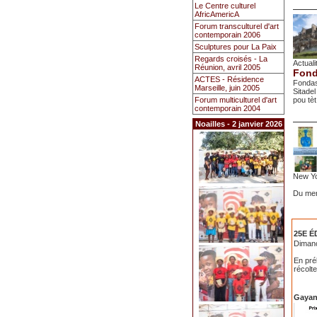
Le Centre culturel
AfricAmericA
Forum transculturel d'art
contemporain 2006
Sculptures pour La Paix
Regards croisés - La
Actuali
Réunion, avril 2005
Fond
ACTES - Résidence
Fondas
Marseille, juin 2005
Sitadel
Forum multiculturel d'art
pou tèt
contemporain 2004
Noailles - 2 janvier 2026
New Yo
Du mer
25E É
Dimanc
En pré
récolte
Gayan