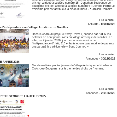
prix est attribué à la pièce numéro 15 : Jonathan Soulouque Le
deuxième prix est attribué à la pièce numéro 6 : Davens Pierre Le
troisième prix est attribué à la pièce numéro 2 : Orélien Romaire
Lire la suite
Actualité
-
03/01/2026
e l’indépendance au Village Artistique de Noailles
Dans le cadre du projet « Nway Reviv », financé par l’OEA, les
activités se sont poursuivies au village artistique de Noailles. En
effet, ce 2 janvier 2026, jour de commémoration de
l’indépendance d’Haïti, 118 enfants et une quarantaine de parents
ont partagé la traditionnelle « Soup Joumou ».
Lire la suite
Annonces
-
30/12/2025
E ANNÉE 2026
Murale réalisée par les jeunes du Village Artistique de Noailles à
Croix-des-Bouquets, sur le thème des droits de l'homme.
Lire la suite
Annonces
-
28/12/2025
TISTIK GEORGES LIAUTAUD 2025