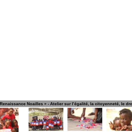
Renaissance Noailles » - Atelier sur l’égalité, la citoyenneté, le dr