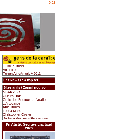
6:02
Guide culturel
Actualités
Forum AfricAméricA 2011
Les News / Sa kap fèt
Sites amis / Zanmi nou yo
NDARY LO
Culture Haïti
Croix des Bouquets - Noailles
L'Artocarpe
Africultures
Tessa Mars
Christopher Cozier
Barbara Prezeau-Stephenson
Pri Atistik Georges Liautaud
2026