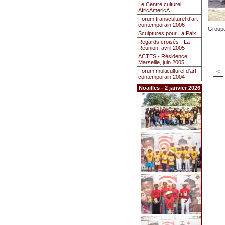
Le Centre culturel
AfricAmericA
Forum transculturel d'art
contemporain 2006
Groupe
Sculptures pour La Paix
Regards croisés - La
Réunion, avril 2005
ACTES - Résidence
Marseille, juin 2005
Forum multiculturel d'art
<
contemporain 2004
Noailles - 2 janvier 2026