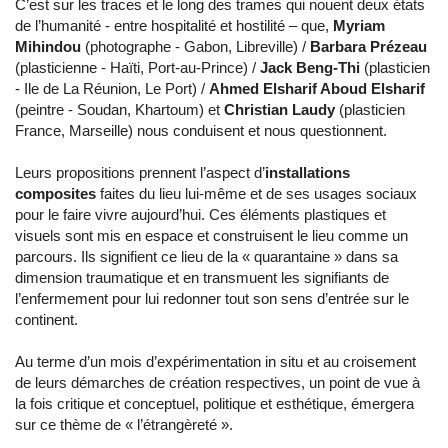
C’est sur les traces et le long des trames qui nouent deux états
de l’humanité - entre hospitalité et hostilité – que,
Myriam
Mihindou
(photographe - Gabon, Libreville) /
Barbara Prézeau
(plasticienne - Haïti, Port-au-Prince) /
Jack Beng-Thi
(plasticien
- Ile de La Réunion, Le Port) /
Ahmed Elsharif Aboud Elsharif
(peintre - Soudan, Khartoum) et
Christian Laudy
(plasticien
France, Marseille) nous conduisent et nous questionnent.
Leurs propositions prennent l’aspect d’
installations
composites
faites du lieu lui-même et de ses usages sociaux
pour le faire vivre aujourd’hui. Ces éléments plastiques et
visuels sont mis en espace et construisent le lieu comme un
parcours. Ils signifient ce lieu de la « quarantaine » dans sa
dimension traumatique et en transmuent les signifiants de
l’enfermement pour lui redonner tout son sens d’entrée sur le
continent.
Au terme d’un mois d’expérimentation in situ et au croisement
de leurs démarches de création respectives, un point de vue à
la fois critique et conceptuel, politique et esthétique, émergera
sur ce thème de « l’étrangèreté ».