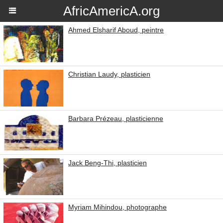
AfricAmericA.org
Ahmed Elsharif Aboud, peintre
Christian Laudy, plasticien
Barbara Prézeau, plasticienne
Jack Beng-Thi, plasticien
Myriam Mihindou, photographe