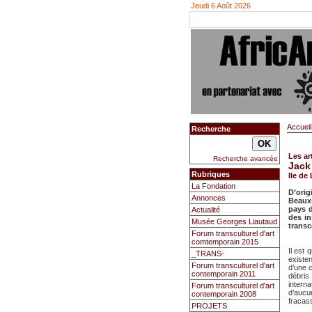
Jeudi 6 Août 2026
Accueil
Recherche
Les ar
Recherche avancée
Jack
Rubriques
Ile de
La Fondation
D’orig
Annonces
Beaux-
pays d
Actualité
des in
Musée Georges Liautaud
transc
Forum transculturel d'art
comtemporain 2015
Il est
_TRANS-
existe
Forum transculturel d'art
d’une c
contemporain 2011
débri
intern
Forum transculturel d'art
d’aucu
contemporain 2008
fracass
PROJETS