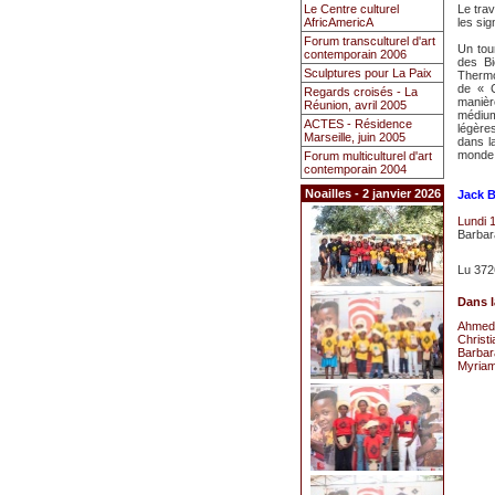
Le Centre culturel
Le tra
AfricAmericA
les sig
Forum transculturel d'art
Un tou
contemporain 2006
des B
Sculptures pour La Paix
Thermo
de « C
Regards croisés - La
manièr
Réunion, avril 2005
médiu
ACTES - Résidence
légère
Marseille, juin 2005
dans l
monde.
Forum multiculturel d'art
contemporain 2004
Noailles - 2 janvier 2026
Jack B
Lundi 
Barba
Lu 372
Dans l
Ahmed 
Christi
Barbar
Myriam