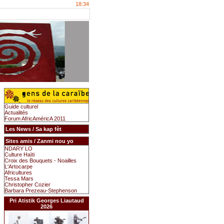
18:34
Guide culturel
Actualités
Forum AfricAméricA 2011
Les News / Sa kap fèt
Sites amis / Zanmi nou yo
NDARY LO
Culture Haïti
Croix des Bouquets - Noailles
L'Artocarpe
Africultures
Tessa Mars
Christopher Cozier
Barbara Prezeau-Stephenson
Pri Atistik Georges Liautaud
2026