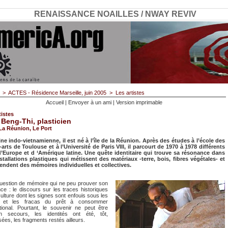
RENAISSANCE NOAILLES / NWAY REVIV
>
ACTES - Résidence Marseille, juin 2005
>
Les artistes
Accueil
|
Envoyer à un ami
|
Version imprimable
tistes
 Beng-Thi, plasticien
 La Réunion, Le Port
ine indo-vietnamienne, il est né à l’île de la Réunion. Après des études à l’école des
arts de Toulouse et à l’Université de Paris VIII, il parcourt de 1970 à 1978 différents
’Europe et d ‘Amérique latine. Une quête identitaire qui trouve sa résonance dans
stallations plastiques qui métissent des matériaux -terre, bois, fibres végétales- et
endent des mémoires individuelles et collectives.
 question de mémoire qui ne peu prouver son
nce : le discours sur les traces historiques
ulture dont les signes sont enfouis sous les
s et les fracas du prêt à consommer
ational. Pourtant, le souvenir ne peut être
n secours, les identités ont été, tôt,
ées, les fragments restés ailleurs.