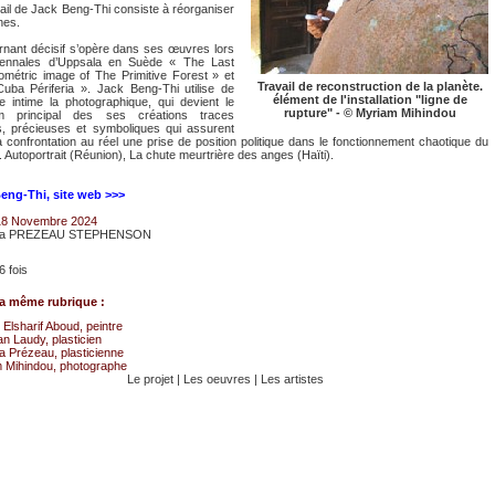
vail de Jack Beng-Thi consiste à réorganiser
nes.
rnant décisif s’opère dans ses œuvres lors
iennales d’Uppsala en Suède « The Last
métric image of The Primitive Forest » et
Travail de reconstruction de la planète.
uba Périferia ». Jack Beng-Thi utilise de
élément de l'installation "ligne de
e intime la photographique, qui devient le
rupture" - © Myriam Mihindou
m principal des ses créations traces
s, précieuses et symboliques qui assurent
a confrontation au réel une prise de position politique dans le fonctionnement chaotique du
 Autoportrait (Réunion), La chute meurtrière des anges (Haïti).
eng-Thi, site web >>>
18 Novembre 2024
ra PREZEAU STEPHENSON
6 fois
a même rubrique :
Elsharif Aboud, peintre
an Laudy, plasticien
a Prézeau, plasticienne
 Mihindou, photographe
Le projet
|
Les oeuvres
|
Les artistes