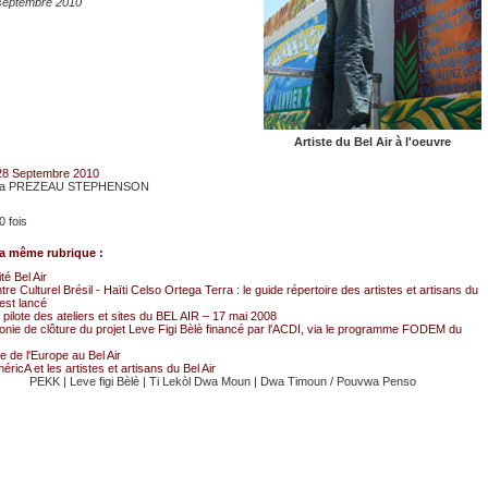
septembre 2010
Artiste du Bel Air à l'oeuvre
28 Septembre 2010
ra PREZEAU STEPHENSON
0 fois
a même rubrique :
ité Bel Air
re Culturel Brésil - Haïti Celso Ortega Terra : le guide répertoire des artistes et artisans du
 est lancé
pilote des ateliers et sites du BEL AIR – 17 mai 2008
nie de clôture du projet Leve Figi Bèlè financé par l'ACDI, via le programme FODEM du
 de l'Europe au Bel Air
éricA et les artistes et artisans du Bel Air
PEKK
|
Leve figi Bèlè
|
Ti Lekòl Dwa Moun
|
Dwa Timoun / Pouvwa Penso