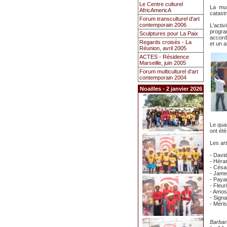
Le Centre culturel
La mur
AfricAmericA
catast
Forum transculturel d'art
contemporain 2006
L'acti
progra
Sculptures pour La Paix
accord
Regards croisés - La
et un a
Réunion, avril 2005
ACTES - Résidence
Marseille, juin 2005
Forum multiculturel d'art
contemporain 2004
Noailles - 2 janvier 2026
Le quar
ont été
Les art
- Davi
- Héra
- Césa
- Jam
- Paya
- Fleu
- Amos
- Sign
- Méris
Barbar