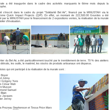
ale a été inaugurée dans le cadre des activités marquants le 6ème mois depuis la
rophe.
vité s'inscrit dans le cadre du projet "Solidarité Bel Air", financé par la MINUSTAH via le
mme Quick Impact Projects (QIP). En effet, un montant de 222,500.00 Gourdes a été
é par la MINUSTAH pour le financement de 2 expositions ventes, la réalisation de la murale
telier d'évaluation.
tier du Bel Air, a été particulièrement touché par le tremblement de terre. 70 % des ateliers
 détruits, les outils, le matériel, les stocks de produits artisanaux ont disparus.
istes qui ont participé à la réalisation de la murale sont :
d Boyer
rd Johny
r Grégory Yves
es César Wah
nt Musset
rimond Samuel
 Blain
ac Jacques
ier Jerrey
a Prezeau Stephenson et Tessa Price Mars