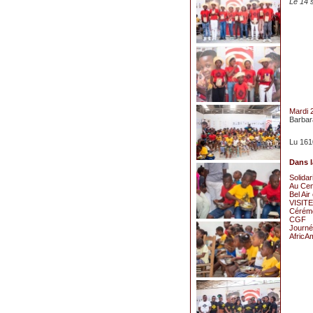
Le 14 
Mardi 
Barba
Lu 161
Dans l
Solidar
Au Cent
Bel Air
VISITE 
Cérémo
CGF
Journée
AfricAm