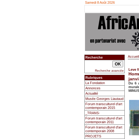
Samedi 8 Août 2026
Accueil
Recherche
Leve f
Recherche avancée
Homm
Rubriques
janv
La Fondation
Du 6 a
murale
Annonces
MINUST
Actualité
Musée Georges Liautaud
Forum transculturel d'art
comtemporain 2015
_TRANS-
Forum transculturel d'art
contemporain 2011
Forum transculturel d'art
contemporain 2008
PROJETS