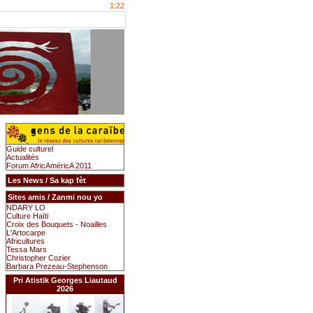
1:22
Guide culturel
Actualités
Forum AfricAméricA 2011
Les News / Sa kap fèt
Sites amis / Zanmi nou yo
NDARY LO
Culture Haïti
Croix des Bouquets - Noailles
L'Artocarpe
Africultures
Tessa Mars
Christopher Cozier
Barbara Prezeau-Stephenson
Pri Atistik Georges Liautaud
2026